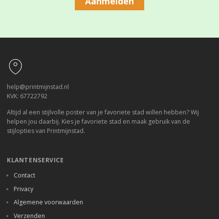
Aanmelden
Footer
help@printmijnstad.nl
KVK: 67722792
Altijd al een stijlvolle poster van je favoriete stad willen hebben? Wij
helpen jou daarbij. Kies je favoriete stad en maak gebruik van de
stijlopties van Printmijnstad.
KLANTENSERVICE
Contact
Privacy
Algemene voorwaarden
Verzenden