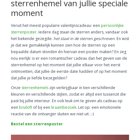
sterrenhemel van jullie speciale
moment
Veruit het meest populaire valentijnscadeau: een
persoonlijke
sterrenposter
. Iedere dag staan de sterren anders, vandaar ook
het bekende gezegde:
het staat in de sterren geschreven
. En wist
je dat we gemakkelijk kunnen zien hoe de sterren op een
bepaalde datum stonden én hiervan een poster maken? En zeg
nou eerlijk: is er een romantischer cadeau dan het geven van de
sterrenhemel op het moment dat jullie elkaar voor het eerst
ontmoetten, dat jullie de eerste date hadden of op het moment
dat jullie je liefde bezegelden?
Onze
sterrenhemels
zijn verkrijgbaar in tien verschillende
kleuren en verschillende stijlen, zodat er altijd een tussenzit die
past bij jullie interieur. En ook leuk om te geven als cadeau op
een
bruiloft
of bij een
kraambezoek
. Let op: een emotionele
reactie van de ontvanger sluiten we niet uit. ;-)
Bestel een sterrenposter