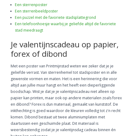
Een sterrenposter
Een sterrenbeeldposter
Een puzzel met de favoriete stadsplattegrond
Een telefoonhoesje waarbij je geliefde altijd de favoriete
stad meedraagt
Je valentijnscadeau op papier,
forex of dibond
Met een poster van Printmijnstad weten we zeker dat je je
geliefde verrast. Van sterrenhemel tot stadsposter en in alle
gewenste vormen en maten. Het is een herinnering die voor
altijd aan jullie muur hangt en het heeft een dieperliggende
boodschap. Wist je dat je je valentijnscadeau niet alleen op
papier kan printen, maar ook op andere materialen zoals forex
en dibond? Forex is dun materiaal, gemaakt van kunststof. De
inkthechting is goed waardoor de kleuren volledig tot z'n recht
komen. Dibond bestaat uit twee aluminiumplaten met
daartussen een geschuimde plaat. Dit materiaal is
weersbestendig zodat je je valentijnsdag cadeau binnen én