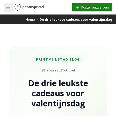
Open main menu
Poster ontwerpen
Home
/
De drie leukste cadeaus voor valentijnsdag
PRINTMIJNSTAD BLOG
28 januari 2021
•
Artikel
De drie leukste
cadeaus voor
valentijnsdag