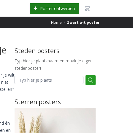
Poster ontwerpen
Home
/
Zwart wit poster
je
Steden posters
Typ hier je plaatsnaam en maak je eigen
stedenposter!
 je wilt
 niet
stellen?
Sterren posters
nd én
ren en