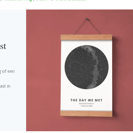
st
g of een
ast in