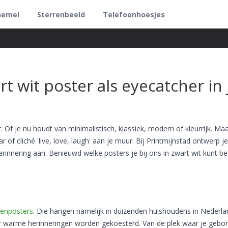
hemel
Sterrenbeeld
Telefoonhoesjes
t wit poster als eyecatcher in 
r. Of je nu houdt van minimalistisch, klassiek, modern of kleurrijk. Maar
r of cliché 'live, love, laugh' aan je muur. Bij Printmijnstad ontwerp je
rinnering aan. Benieuwd welke posters je bij ons in zwart wit kunt be
denposters
. Die hangen namelijk in duizenden huishoudens in Nederla
ar warme herinneringen worden gekoesterd. Van de plek waar je gebo