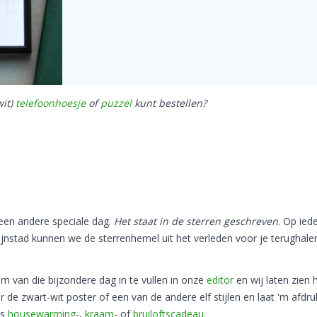
wit)
telefoonhoesje
of
puzzel
kunt bestellen?
 een andere speciale dag.
Het staat in de sterren geschreven
. Op ied
ijnstad kunnen we de sterrenhemel uit het verleden voor je terughale
um van die bijzondere dag in te vullen in onze
editor
en wij laten zien 
 de zwart-wit poster of een van de andere elf stijlen en laat 'm afdru
ls
housewarming
-,
kraam
- of
bruiloftscadeau
.