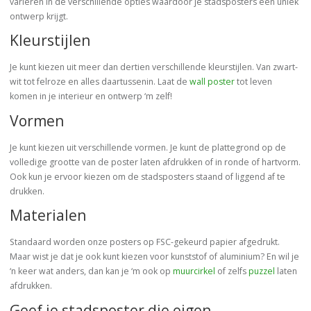
variëren in de verschillende opties waardoor je stadsposters een uniek
ontwerp krijgt.
Kleurstijlen
Je kunt kiezen uit meer dan dertien verschillende kleurstijlen. Van zwart-
wit tot felroze en alles daartussenin. Laat de
wall poster
tot leven
komen in je interieur en ontwerp ‘m zelf!
Vormen
Je kunt kiezen uit verschillende vormen. Je kunt de plattegrond op de
volledige grootte van de poster laten afdrukken of in ronde of hartvorm.
Ook kun je ervoor kiezen om de stadsposters staand of liggend af te
drukken.
Materialen
Standaard worden onze posters op FSC-gekeurd papier afgedrukt.
Maar wist je dat je ook kunt kiezen voor kunststof of aluminium? En wil je
‘n keer wat anders, dan kan je ‘m ook op
muurcirkel
of zelfs
puzzel
laten
afdrukken.
Geef je stadsposter die eigen,