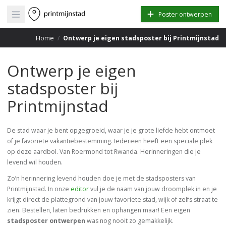
Open main menu
Poster ontwerpen
Home
/
Ontwerp je eigen stadsposter bij Printmijnstad
Ontwerp je eigen
stadsposter bij
Printmijnstad
De stad waar je bent opgegroeid, waar je je grote liefde hebt ontmoet
of je favoriete vakantiebestemming. Iedereen heeft een speciale plek
op deze aardbol. Van Roermond tot Rwanda. Herinneringen die je
levend wil houden.
Zo’n herinnering levend houden doe je met de stadsposters van
Printmijnstad. In onze
editor
vul je de naam van jouw droomplek in en je
krijgt direct de plattegrond van jouw favoriete stad, wijk of zelfs straat te
zien. Bestellen, laten bedrukken en ophangen maar! Een eigen
stadsposter ontwerpen
was nog nooit zo gemakkelijk.