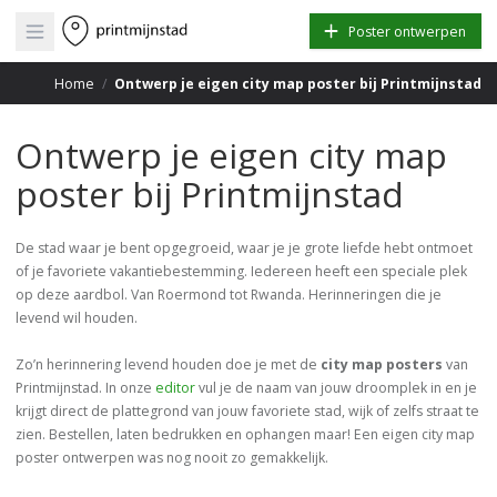
Open main menu
Poster ontwerpen
Home
/
Ontwerp je eigen city map poster bij Printmijnstad
Ontwerp je eigen city map
poster bij Printmijnstad
De stad waar je bent opgegroeid, waar je je grote liefde hebt ontmoet
of je favoriete vakantiebestemming. Iedereen heeft een speciale plek
op deze aardbol. Van Roermond tot Rwanda. Herinneringen die je
levend wil houden.
Zo’n herinnering levend houden doe je met de
city map posters
van
Printmijnstad. In onze
editor
vul je de naam van jouw droomplek in en je
krijgt direct de plattegrond van jouw favoriete stad, wijk of zelfs straat te
zien. Bestellen, laten bedrukken en ophangen maar! Een eigen city map
poster ontwerpen was nog nooit zo gemakkelijk.