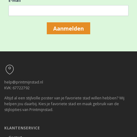
E-mail
Aanmelden
Footer
help@printmijnstad.nl
KVK: 67722792
Altijd al een stijlvolle poster van je favoriete stad willen hebben? Wij
helpen jou daarbij. Kies je favoriete stad en maak gebruik van de
stijlopties van Printmijnstad.
KLANTENSERVICE