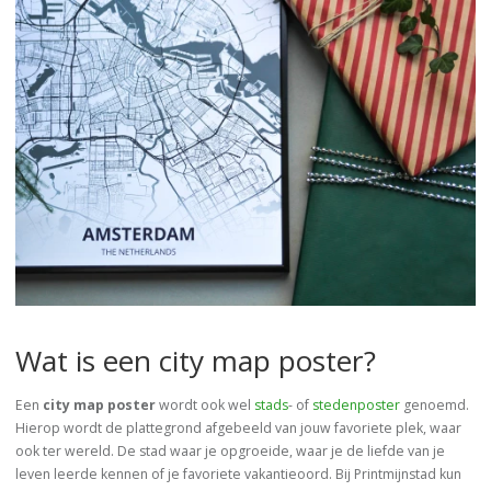
Wat is een city map poster?
Een
city map poster
wordt ook wel
stads
- of
stedenposter
genoemd.
Hierop wordt de plattegrond afgebeeld van jouw favoriete plek, waar
ook ter wereld. De stad waar je opgroeide, waar je de liefde van je
leven leerde kennen of je favoriete vakantieoord. Bij Printmijnstad kun