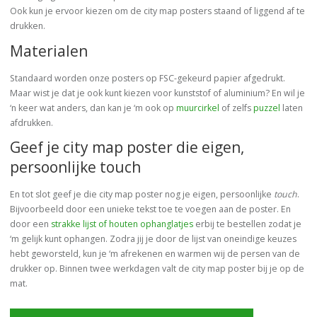
Ook kun je ervoor kiezen om de city map posters staand of liggend af te
drukken.
Materialen
Standaard worden onze posters op FSC-gekeurd papier afgedrukt.
Maar wist je dat je ook kunt kiezen voor kunststof of aluminium? En wil je
‘n keer wat anders, dan kan je ‘m ook op
muurcirkel
of zelfs
puzzel
laten
afdrukken.
Geef je city map poster die eigen,
persoonlijke touch
En tot slot geef je die city map poster nog je eigen, persoonlijke
touch
.
Bijvoorbeeld door een unieke tekst toe te voegen aan de poster. En
door een
strakke lijst of houten ophanglatjes
erbij te bestellen zodat je
‘m gelijk kunt ophangen. Zodra jij je door de lijst van oneindige keuzes
hebt geworsteld, kun je ‘m afrekenen en warmen wij de persen van de
drukker op. Binnen twee werkdagen valt de city map poster bij je op de
mat.