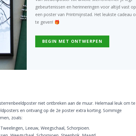
gebeurtenissen en herinneringen voor altijd vast op
een poster van Printmijnstad. Het leukste cadeau 
te geven! 🎁
BEGIN MET ONTWERPEN
sterrenbeeldposter niet ontbreken aan de muur. Helemaal leuk om t
eldposters en ontvang op de 2e poster extra korting. Sommige
amen, zoals:
t Tweelingen, Leeuw, Weegschaal, Schorpioen.
Vissen, Weegschaal, Schorpioen, Steenbok, Maagd.