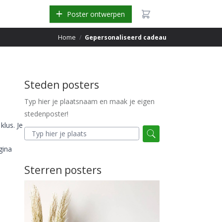
Poster ontwerpen
Home
/
Gepersonaliseerd cadeau
Steden posters
Typ hier je plaatsnaam en maak je eigen
stedenposter!
lus. Je
gina
Sterren posters