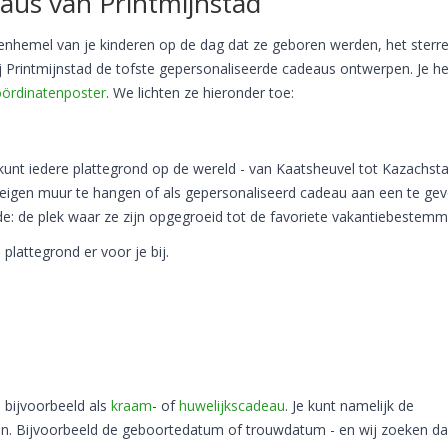
aus van Printmijnstad
renhemel van je kinderen op de dag dat ze geboren werden, het sterr
ij Printmijnstad de tofste gepersonaliseerde cadeaus ontwerpen. Je h
oördinatenposter
. We lichten ze hieronder toe:
 kunt iedere plattegrond op de wereld - van Kaatsheuvel tot Kazachsta
eigen muur te hangen of als gepersonaliseerd cadeau aan een te gev
de: de plek waar ze zijn opgegroeid tot de favoriete vakantiebestemm
 plattegrond er voor je bij.
 bijvoorbeeld als
kraam
- of
huwelijkscadeau
. Je kunt namelijk de
en. Bijvoorbeeld de geboortedatum of trouwdatum - en wij zoeken d