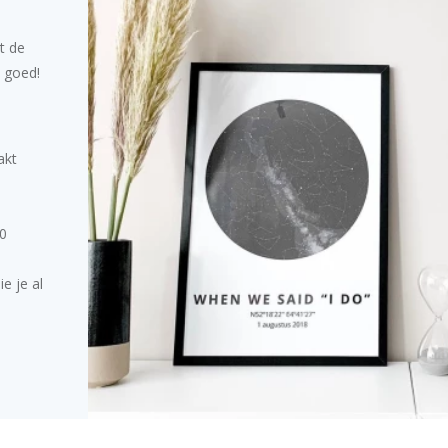
t de
 goed!
akt
0
e je al