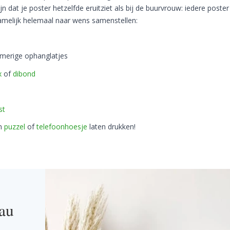
n dat je poster hetzelfde eruitziet als bij de buurvrouw: iedere poster 
namelijk helemaal naar wens samenstellen:
romerige ophanglatjes
x
of
dibond
st
en
puzzel
of
telefoonhoesje
laten drukken!
eau