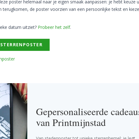
nt deze poster helemaal naar je eigen smaak aanpassen: je hebt keuze 
n terugkomen, de poster voorzien van een persoonlijke tekst en kieze
eke datum uitziet?
Probeer het zelf
.
 STERRENPOSTER
enposter
Gepersonaliseerde cadeau
van Printmijnstad
Van stedenposter tot unieke sterrenhemel: je legt