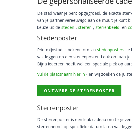
De gepersonaliseerde cade
De stad waar je bent opgegroeid, de exacte ster
van je partner vereeuwigd aan de muur: je kunt b
keuze uit de
steden
-,
sterren
-,
sterrenbeeld
- en
c
Stedenposter
Printmijnstad is bekend om z'n
stedenposters
. Je
vastleggen op een stedenposter. Leuk om aan je 
Bijna iedereen heeft wel een speciale plek op aar
Vul de plaatsnaam hier in
- en wij zoeken de juiste
ONTWERP DE STEDENPOSTER
Sterrenposter
De sterrenposter is een leuk cadeau om te geven:
sterrenhemel op specifieke datum laten vastlegg