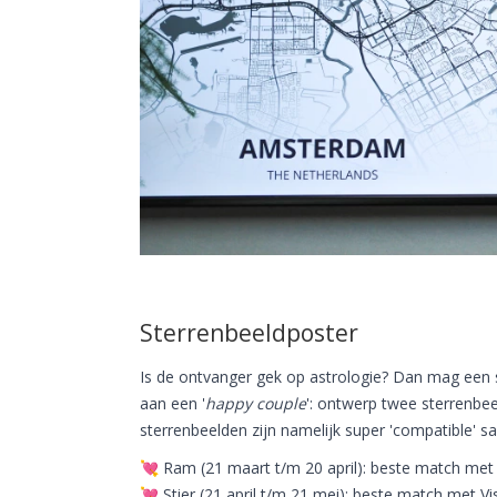
Sterrenbeeldposter
Is de ontvanger gek op astrologie? Dan mag een 
aan een '
happy couple
': ontwerp twee sterrenbe
sterrenbeelden zijn namelijk super 'compatible' s
💘 Ram (21 maart t/m 20 april): beste match me
💘 Stier (21 april t/m 21 mei): beste match met 