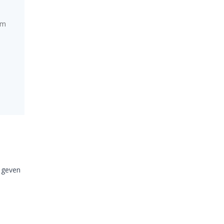
om
e geven